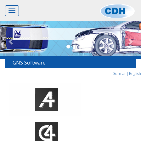
Toggle
navigation
GNS Software
German|
English