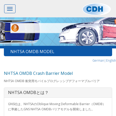
Toggle
navigation
NHTSA OMDB MODEL
German|
English
NHTSA OMDB Crash Barrier Model
NHTSA OMDB 衝突用モバイルプログレッシブデフォーマブルバリア
NHTSA OMDBとは？
GNS社は、NHTSAのOblique Moving Deformable Barrier（OMDB）
に準拠したGNS NHTSA OMDBバリアモデルを開発しました。