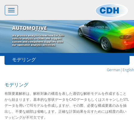
Toggle
navigation
モデリング
German|
English
モデリング
有限要素解析は、解析対象の構造を表した適切な解析モデルを作成すること
から始まります。基本的な形状データをCADデータもしくはスキャンしたSTL
データを用いてFEモデルを作成しますが、その際、必要な構成要素のみを抽
出し、不要な細部は省略します。正確な計算結果を出すためには精度の高い
マッピングが不可欠です。