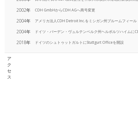
2002年
CDH GmbHからCDH AGへ商号変更
2004年
アメリカ法人CDH Detroit Inc.をミシガン州ブルームフィ
2004年
ドイツ・バーデン・ヴュルテンベルク州ヘルボルツハイムにCDH AG A
2018年
ドイツのシュトゥットガルトにStuttgurt Officeを開設
ア
ク
セ
ス