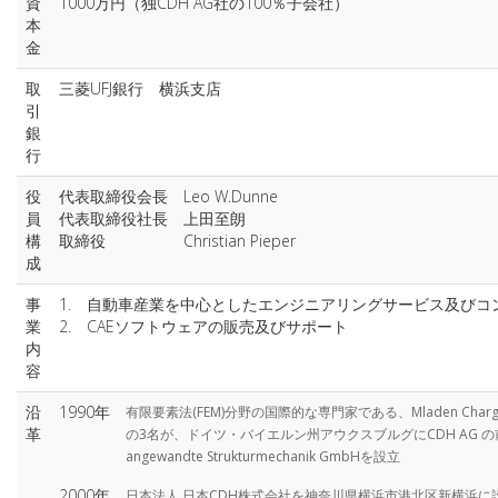
資
1000万円（独CDH AG社の100％子会社）
本
金
取
三菱UFJ銀行 横浜支店
引
銀
行
役
代表取締役会長 Leo W.Dunne
員
代表取締役社長 上田至朗
構
取締役 Christian Pieper
成
事
1. 自動車産業を中心としたエンジニアリングサービス及びコ
業
2. CAEソフトウェアの販売及びサポート
内
容
沿
1990年
有限要素法(FEM)分野の国際的な専門家である、Mladen Chargin、Dr
革
の3名が、ドイツ・バイエルン州アウクスブルグにCDH AG の前身である
angewandte Strukturmechanik GmbHを設立
2000年
日本法人 日本CDH株式会社を神奈川県横浜市港北区新横浜に