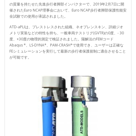
の質量を持たせた先進歩行者脚部インパクターで、2019年2月7日に開
催されたEuro NCAP理事会において、Euro NCAP歩行者脚部保護性能安
全試験での使用が承認されました。
ATD-aPLIは、プレストレスされた組織、ネオプレンスキン、詳細ジオ
メトリ実装などの特性を持ち、一般車両テストリグ(GVTR)の0度、- 30
度、+30度の物理的測定で検証されました。陽解法のFEMコード
Abaqus *、LS-DYNA*、PAM-CRASH*で使用でき、ユーザーは正確な
FEシミュレーションを実行して最新の歩行者保護規制に適合させること
が可能です。