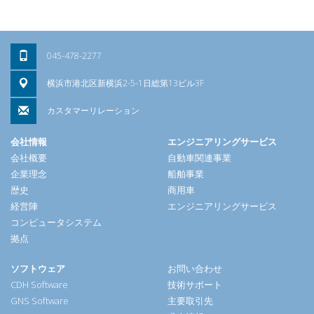
045-478-2277
横浜市港北区新横浜2-5-1日総第13ビル3F
カスタマーリレーション
会社情報
エンジニアリングサービス
会社概要
自動車関連事業
企業理念
船舶事業
歴史
商用車
経営陣
エンジニアリングサービス
コンピュータシステム
拠点
ソフトウェア
お問い合わせ
CDH Software
技術サポート
GNS Software
主要取引先