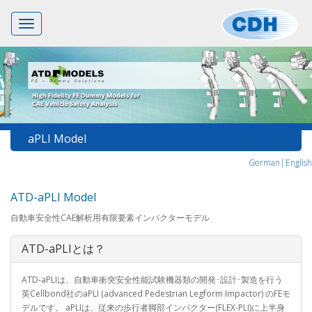
Toggle
navigation
aPLI Model
German|
English
ATD-aPLI Model
自動車安全性CAE解析用有限要素インパクターモデル
ATD-aPLIとは？
ATD-aPLIは、自動車衝突安全性能試験機器類の開発･設計･製造を行う
英Cellbond社のaPLI (advanced Pedestrian Legform Impactor) のFEモ
デルです。 aPLIは、従来の歩行者脚部インパクター(FLEX-PLI)に上半身