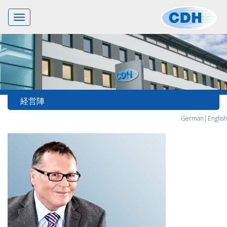
Toggle
navigation
経営陣
German|
English