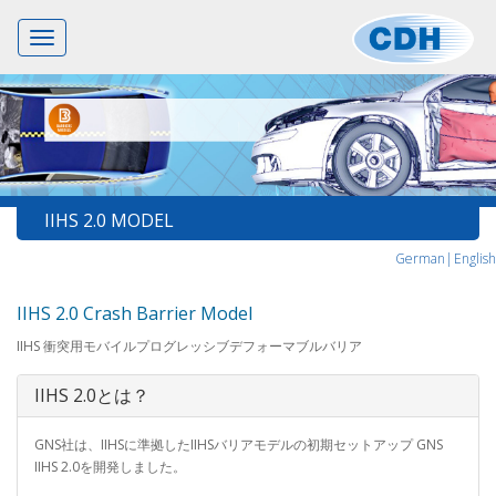
Toggle
navigation
IIHS 2.0 MODEL
German|
English
IIHS 2.0 Crash Barrier Model
IIHS 衝突用モバイルプログレッシブデフォーマブルバリア
IIHS 2.0とは？
GNS社は、IIHSに準拠したIIHSバリアモデルの初期セットアップ GNS
IIHS 2.0を開発しました。