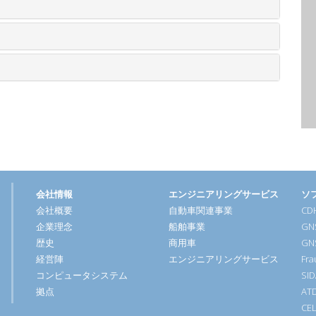
会社情報
エンジニアリングサービス
ソ
会社概要
自動車関連事業
CDH
企業理念
船舶事業
GN
歴史
商用車
GN
経営陣
エンジニアリングサービス
Fra
コンピュータシステム
SI
拠点
AT
CE