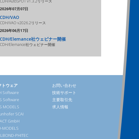
CDH/AutoSPOT v1.3.2リリース
2026年07月07日
CDH/VAO
CDH/VAO v2026.2リリース
2026年06月17日
CDH/Elemance社ウェビナー開催
CDH/Elemance社ウェビナー開催
フトウェア
お問い合わせ
 Software
技術サポート
S Software
主要取引先
S MODELS
求人情報
unhofer SCAI
DACT GmbH
D-MODELS
LLBOND-PHITEC