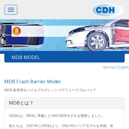
Toggle
navigation
MDB MODEL
German|
English
MDB Crash Barrier Model
MDB 衝突用モバイルプログレッシブデフォーマブルバリア
MDBとは？
GNS社は、MDBに準拠したGNS MDBモデルを開発しました。
私たちは、2021年にGNS社より、GNS FEAバリアモデルを米国、欧