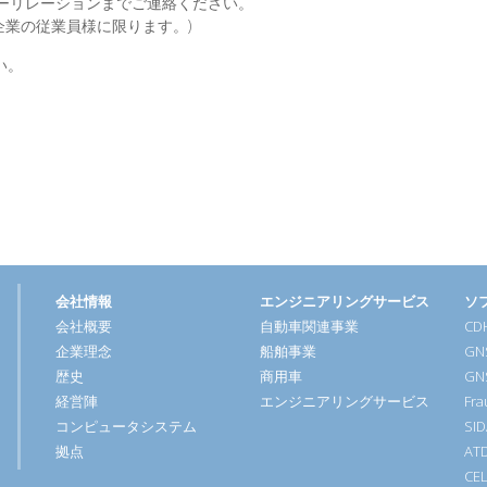
ーリレーションまでご連絡ください。
る企業の従業員様に限ります。)
い。
会社情報
エンジニアリングサービス
ソ
会社概要
自動車関連事業
CDH
企業理念
船舶事業
GN
歴史
商用車
GN
経営陣
エンジニアリングサービス
Fra
コンピュータシステム
SI
拠点
AT
CE