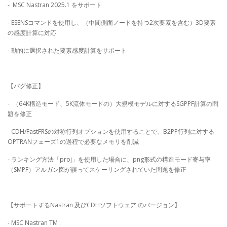
- MSC Nastran 2025.1 をサポート
- ESENSコマンドを使用し、（中間側面ノードを持つ2次要素を含む）3D要素
の感度計算に対応
- 動的に選択された要素感度計算をサポート
【バグ修正】
- （64K構造モード、5K流体モードの）大規模モデルに対するSGPPF計算の問
題を修正
- CDH/FastFRSの対称行列オプションを使用することで、B2PP行列に対する
OPTRANフェーズ1の過程で必要なメモリを削減
- ランキング方法「proj」を使用した場合に、png形式の構造モード寄与率
（SMPF）アルガン図が誤ってスケーリングされていた問題を修正
【サポートするNastran 及びCDHソフトウェア のバージョン】
- MSC Nastran TM :