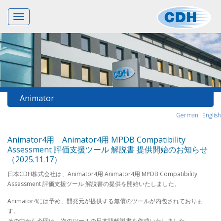
Toggle
navigation
Animator
German|
English
Animator4用 Animator4用 MPDB Compatibility
Assessment 評価支援ツール 解説書 提供開始のお知らせ
（2025.11.17）
日本CDH株式会社は、Animator4用 Animator4用 MPDB Compatibility
Assessment 評価支援ツール 解説書の提供を開始いたしました。
Animator4には予め、開発元が提供する無償のツールが内包されておりま
す。
その中から今回は、次のツールの日本語解説書を作成いたしました。